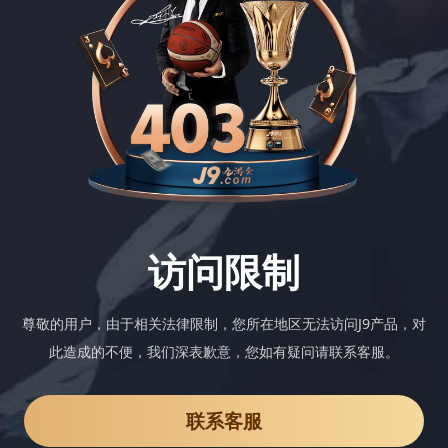
访问限制
尊敬的用户，由于相关法律限制，您所在地区无法访问J9产品，对
此造成的不便，我们深表歉意，您如有疑问请联系客服。
联系客服