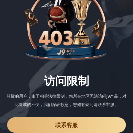
访问限制
尊敬的用户，由于相关法律限制，您所在地区无法访问J9产品，对
此造成的不便，我们深表歉意，您如有疑问请联系客服。
联系客服